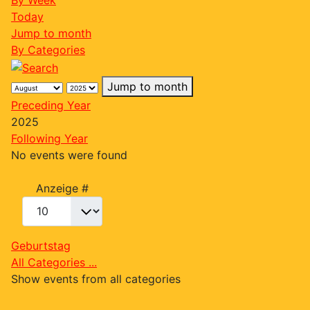
By Week
Today
Jump to month
By Categories
Jump to month
Preceding Year
2025
Following Year
No events were found
Pagination List Limit
Anzeige #
Geburtstag
All Categories ...
Show events from all categories