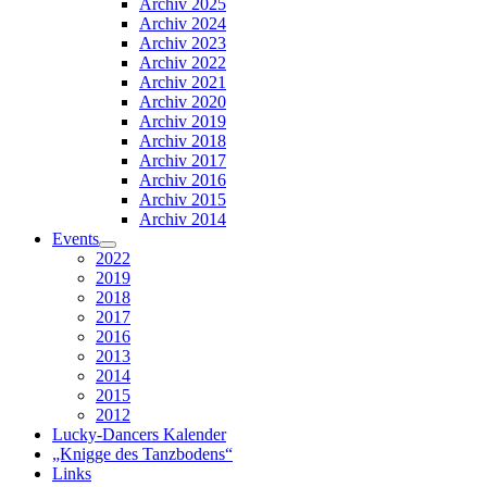
Archiv 2025
Archiv 2024
Archiv 2023
Archiv 2022
Archiv 2021
Archiv 2020
Archiv 2019
Archiv 2018
Archiv 2017
Archiv 2016
Archiv 2015
Archiv 2014
Events
2022
2019
2018
2017
2016
2013
2014
2015
2012
Lucky-Dancers Kalender
„Knigge des Tanzbodens“
Links