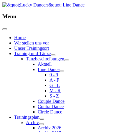
Menu
Home
Wir stellen uns vor
Unser Trainingsort
Training und Tänze
Tanzbeschreibungen
Aktuell
Line Dance
0 - 9
A - F
G - L
M - R
S - Z
Couple Dance
Contra Dance
Circle Dance
Trainingsplan
Archiv
Archiv 2026