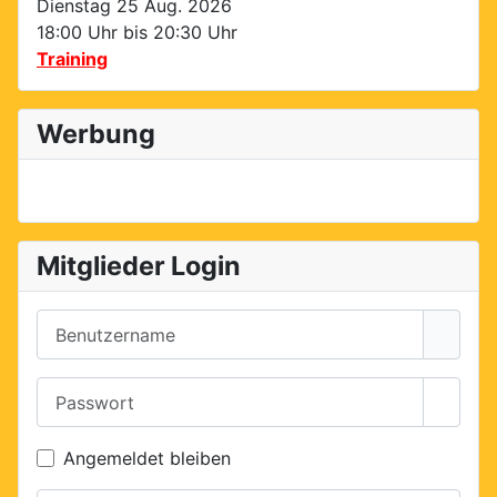
Dienstag 25 Aug. 2026
18:00 Uhr bis
20:30 Uhr
Training
Werbung
Mitglieder Login
Benutzername
Passwort
Passwo
Angemeldet bleiben